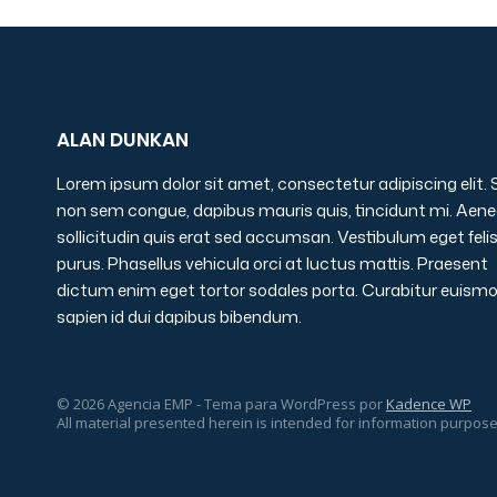
ALAN DUNKAN
Lorem ipsum dolor sit amet, consectetur adipiscing elit.
non sem congue, dapibus mauris quis, tincidunt mi. Aen
sollicitudin quis erat sed accumsan. Vestibulum eget feli
purus. Phasellus vehicula orci at luctus mattis. Praesent
dictum enim eget tortor sodales porta. Curabitur euism
sapien id dui dapibus bibendum.
© 2026 Agencia EMP - Tema para WordPress por
Kadence WP
All material presented herein is intended for information purpose