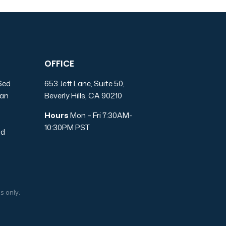
OFFICE
 Sed
653 Jett Lane, Suite 50,
ean
Beverly Hills, CA 90210
s
Hours
Mon – Fri 7:30AM-
10:30PM PST
od
s only.