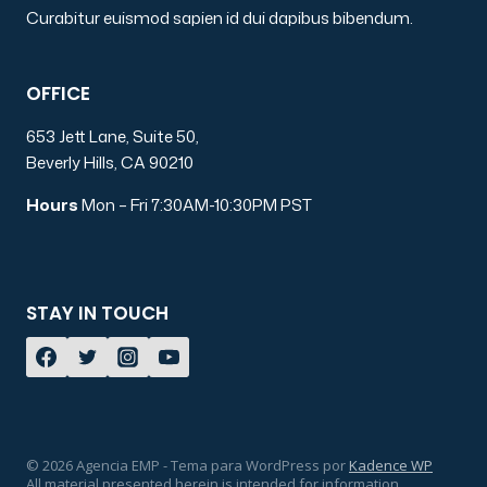
Curabitur euismod sapien id dui dapibus bibendum.
OFFICE
653 Jett Lane, Suite 50,
Beverly Hills, CA 90210
Hours
Mon – Fri 7:30AM-10:30PM PST
STAY IN TOUCH
© 2026 Agencia EMP - Tema para WordPress por
Kadence WP
All material presented herein is intended for information